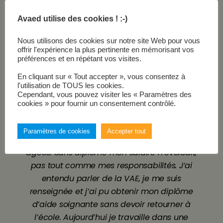
Témoignages
Avaed utilise des cookies ! :-)
Nous utilisons des cookies sur notre site Web pour vous
offrir l'expérience la plus pertinente en mémorisant vos
Élodie
préférences et en répétant vos visites.
33 ans
En cliquant sur « Tout accepter », vous consentez à
l'utilisation de TOUS les cookies.
Cependant, vous pouvez visiter les « Paramètres des
cookies » pour fournir un consentement contrôlé.
Je travaillais depuis une dizaine d’années
Paramètres de cookies
Accepter tout
sans aucun diplôme auprès des personnes
agées. Sans diplôme mon salaire n’évoluait,
pas tout comme mes responsabilités. J’ai
entendu parler de la VAE, je me suis
renseignée et j’ai pu obtenir mon diplôme
d’aide soignante sans devoir retourner à
l’école. Aujourd’hui je travaille dans une