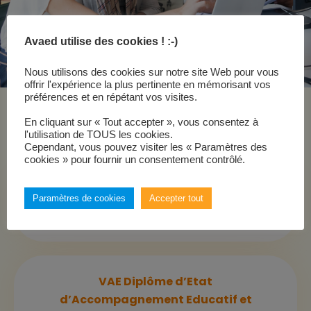
Avaed utilise des cookies ! :-)
Nous utilisons des cookies sur notre site Web pour vous
offrir l'expérience la plus pertinente en mémorisant vos
préférences et en répétant vos visites.
Formations associées
En cliquant sur « Tout accepter », vous consentez à
l'utilisation de TOUS les cookies.
Cependant, vous pouvez visiter les « Paramètres des
cookies » pour fournir un consentement contrôlé.
VAE Diplôme de préparateur en
Paramètres de cookies
Accepter tout
pharmacie hospitalière
VAE Diplôme d’Etat
d’Accompagnement Educatif et