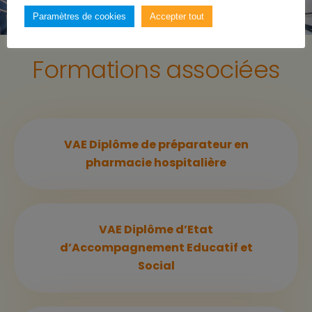
Paramètres de cookies
Accepter tout
Formations associées
VAE Diplôme de préparateur en
pharmacie hospitalière
VAE Diplôme d’Etat
d’Accompagnement Educatif et
Social